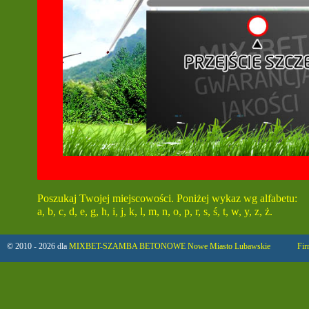
Poszukaj Twojej miejscowości. Poniżej wykaz wg alfabetu:
a,
b,
c,
d,
e,
g,
h,
i,
j,
k,
l,
m,
n,
o,
p,
r,
s,
ś,
t,
w,
y,
z,
ż.
© 2010 - 2026 dla
MIXBET-SZAMBA BETONOWE Nowe Miasto Lubawskie
Fir